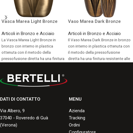
Vasca Marea Light Bronze
Vaso Marea Dark Bronze
Articoli in Bronzo e Acciaio
Articoli in Bronzo e Acciaio
La Vasca Marea Light Bronze in
Il Vaso Marea Dark Bronze in bronzo
bronzo con interno in plastica
con interno in plastica ottenuta con
ottenuta con il metodo della
il metodo della pressofusione
pressofusione diretta ha una finitura
diretta ha una finitura resistente alle
resistente alle screpolature, ai graffi,
screpolature, ai graffi, alle
alle scheggiature e allo
scheggiature e allo scoloramento,
scoloramento, con una buona
con una buona durata negli anni.
durata negli anni.
Consulta i formati disponibili.
Consulta i formati disponibili.
DATI DI CONTATTO
MENU
Via Albero, 9
Azienda
37040 - Roveredo di Guà
Tracking
(Verona)
Ordini
Configuratore