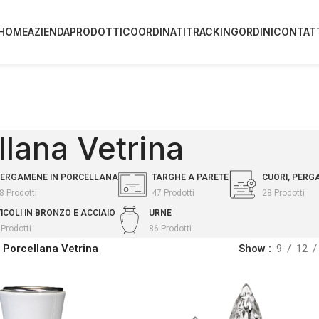
HOME
AZIENDA
PRODOTTI
COORDINATI
TRACKING
ORDINI
CONTAT
llana Vetrina
ERGAMENE IN PORCELLANA
TARGHE A PARETE
CUORI, PERG
8 Prodotti
47 Prodotti
28 Prodotti
ICOLI IN BRONZO E ACCIAIO
URNE
Prodotti
86 Prodotti
 Porcellana Vetrina
Show
9
12