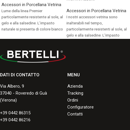
Accessori in Porcellana Vetrina
Accessori in Porcellana Vetrina
Lume della linea Premier
particolarmente resistente al sole, al
I nostri accessori vetrina sono
gelo e alla salsedine. L’impasto
inalterabili nel tempo,
naturale si presenta di colore bianco
particolarmente resistenti al sole, al
avorio.
gelo e alla salsedine. L’impasto
naturale si presenta di colore bianco
Consulta i formati disponibili.
avorio.
Consulta i formati disponibili.
DATI DI CONTATTO
MENU
Via Albero, 9
Azienda
37040 - Roveredo di Guà
Tracking
(Verona)
Ordini
Configuratore
+39 0442 86315
Contatti
+39 0442 86216