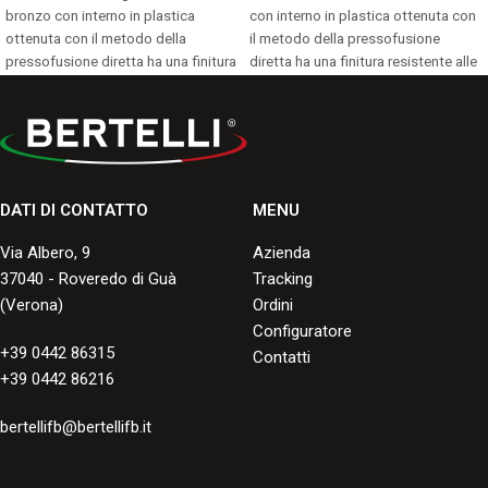
bronzo con interno in plastica
con interno in plastica ottenuta con
ottenuta con il metodo della
il metodo della pressofusione
pressofusione diretta ha una finitura
diretta ha una finitura resistente alle
resistente alle screpolature, ai graffi,
screpolature, ai graffi, alle
alle scheggiature e allo
scheggiature e allo scoloramento,
scoloramento, con una buona
con una buona durata negli anni.
durata negli anni.
Consulta i formati disponibili.
Consulta i formati disponibili.
DATI DI CONTATTO
MENU
Via Albero, 9
Azienda
37040 - Roveredo di Guà
Tracking
(Verona)
Ordini
Configuratore
+39 0442 86315
Contatti
+39 0442 86216
bertellifb@bertellifb.it