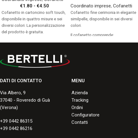
€
1.80
-
€
4.50
Coordinato imprese
,
Cofanetti
Cofanetto in cartoncino soft touch,
Cofanetto fine cerimonia in elegante
disponibile in quattro misure e sei
similpelle, disponibile in sei diversi
diversi colori. La personalizzazione
colori.
del prodotto è gratuita.
Il cofanetto comprende:
Quantità minima 25 pz.
Cornice portafoto in silver 13×18
Consulta i formati disponibili.
Biglietto di ringraziamento (20 pz)
La personalizzazione del prodotto è
gratuita.
Quantità minima 5pz.
DATI DI CONTATTO
MENU
Consulta i formati disponibili.
Via Albero, 9
Azienda
37040 - Roveredo di Guà
Tracking
(Verona)
Ordini
Configuratore
+39 0442 86315
Contatti
+39 0442 86216