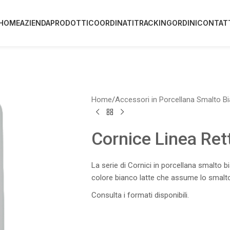
HOME
AZIENDA
PRODOTTI
COORDINATI
TRACKING
ORDINI
CONTAT
Home
/
Accessori in Porcellana Smalto B
Cornice Linea Ret
La serie di Cornici in porcellana smalto bi
colore bianco latte che assume lo smalto
Consulta i formati disponibili.