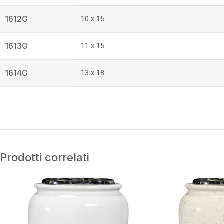
1612G
10 x 15
1613G
11 x 15
1614G
13 x 18
Prodotti correlati