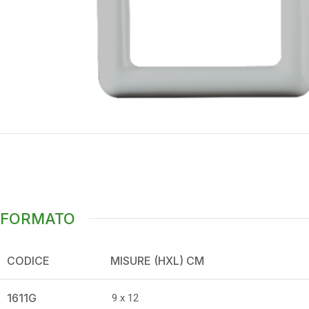
FORMATO
CODICE
MISURE (HXL) CM
1611G
9 x 12