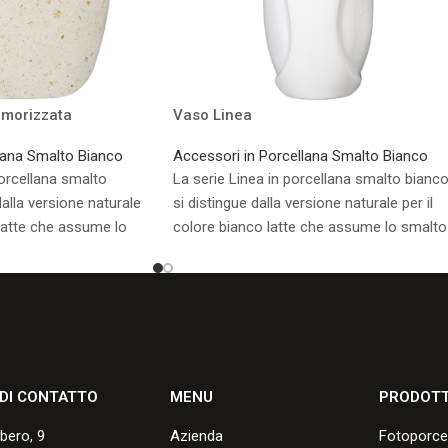
morizzata
Vaso Linea
lana Smalto Bianco
Accessori in Porcellana Smalto Bianco
porcellana smalto
La serie Linea in porcellana smalto bianc
dalla versione naturale
si distingue dalla versione naturale per il
 latte che assume lo
colore bianco latte che assume lo smalto
ttura.
durante la cottura.
sponibili.
Consulta i formati disponibili.
 DI CONTATTO
MENU
PRODOTT
lbero, 9
Azienda
Fotoporce