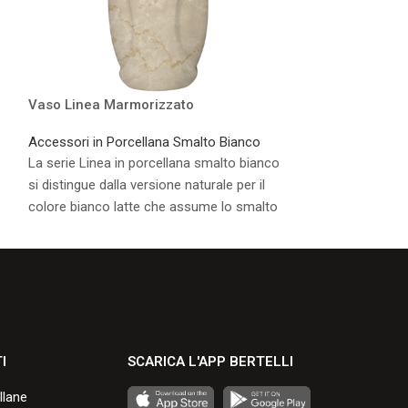
Vaso Linea Marmorizzato
Vasca Linea Ma
Accessori in Porcellana Smalto Bianco
Accessori in Por
o
La serie Linea in porcellana smalto bianco
La serie Linea in
si distingue dalla versione naturale per il
si distingue dalla
colore bianco latte che assume lo smalto
colore bianco la
durante la cottura.
durante la cottur
Consulta i formati disponibili.
Consulta i formati
I
SCARICA L'APP BERTELLI
llane