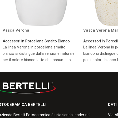
Vasca Verona
Vasca Verona Mar
Accessori in Porcellana Smalto Bianco
Accessori in Porcel
La linea Verona in porcellana smalto
La linea Verona in 
bianco si distingue dalla versione naturale
bianco si distingue 
per il colore bianco latte che assume lo
per il colore bianco
smalto durante la cottura.
smalto durante la co
Consulta i formati disponibili.
Consulta i formati di
OTOCERAMICA BERTELLI
DATI
azienda Bertelli Fotoceramica è un’azienda leader nel
Via A