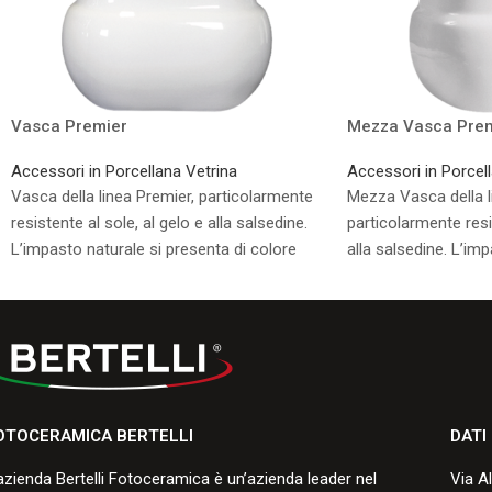
Vasca Premier
Mezza Vasca Prem
Accessori in Porcellana Vetrina
Accessori in Porcel
Vasca della linea Premier, particolarmente
Mezza Vasca della l
resistente al sole, al gelo e alla salsedine.
particolarmente resis
L’impasto naturale si presenta di colore
alla salsedine. L’imp
bianco avorio.
presenta di colore b
Consulta i formati disponibili.
Consulta i formati di
OTOCERAMICA BERTELLI
DATI
azienda Bertelli Fotoceramica è un’azienda leader nel
Via A