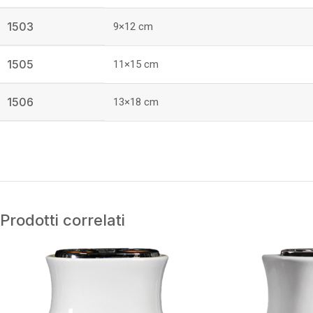
1503
9×12 cm
1505
11×15 cm
1506
13×18 cm
Prodotti correlati