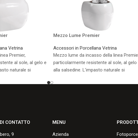
ier
Mezzo Lume Premier
lana Vetrina
Accessori in Porcellana Vetrina
inea Premier,
Mezzo lume da incasso della linea Premie
tente al sole, al gelo e
particolarmente resistente al sole, al gelo
asto naturale si
alla salsedine. L’impasto naturale si
ianco avorio.
presenta di colore bianco avorio.
sponibili.
Consulta i formati disponibili.
 DI CONTATTO
MENU
PRODOTT
lbero, 9
Azienda
Fotoporce