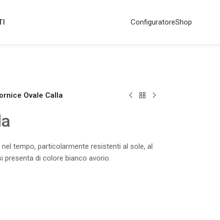
TI
Configuratore
Shop
ornice Ovale Calla
la
i nel tempo, particolarmente resistenti al sole, al
si presenta di colore bianco avorio.