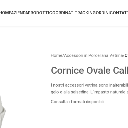
HOME
AZIENDA
PRODOTTI
COORDINATI
TRACKING
ORDINI
CONTAT
Home
/
Accessori in Porcellana Vetrina
/
C
Cornice Ovale Cal
I nostri accessori vetrina sono inalterabil
gelo e alla salsedine. L’impasto naturale 
Consulta i formati disponibili.