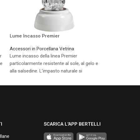
Lume Incasso Premier
Cero Premier M
Accessori in Porcellana Vetrina
Accessori in Por
r
Lume incasso della linea Premier
I nostri accessori
 e
particolarmente resistente al sole, al gelo e
nel tempo, partic
alla salsedine. L’impasto naturale si
sole, al gelo e al
presenta di colore bianco avorio.
naturale si prese
avorio.
Consulta i formati disponibili.
Consulta i formati
I
SCARICA L'APP BERTELLI
llane