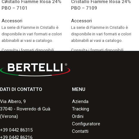
Cristallo Fiamme Rosa 24%
Cristallo Fiamme Rosa 24%
PBO – 7101
PBO – 7109
Accessori
Accessori
La serie di Fiamme in Cristallo è
La serie di Fiamme in Cristallo è
disponibile in vari formati e colori
disponibile in vari formati e colori
abbinabili ai vasi a catalogo.
abbinabili ai vasi a catalogo.
Consulta i formati disponibili.
Consulta i formati disponibili.
DATI DI CONTATTO
MENU
Via Albero, 9
Azienda
37040 - Roveredo di Guà
Tracking
(Verona)
Ordini
Configuratore
+39 0442 86315
Contatti
+39 0442 86216