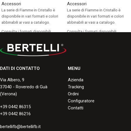
Accessori
Accessori
La serie di Fiamme in Cristallo è
La serie di Fiamme in Cristallo è
disponibile in vari formati e colori
disponibile in vari formati e colori
abbinabili ai vasi a catalogo.
abbinabili ai vasi a catalogo.
Consulta i formati disponibili.
Consulta i formati disponibili.
DATI DI CONTATTO
MENU
Via Albero, 9
Azienda
37040 - Roveredo di Guà
Tracking
(Verona)
Ordini
Configuratore
+39 0442 86315
Contatti
+39 0442 86216
bertellifb@bertellifb.it