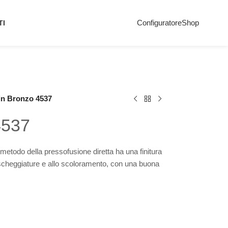
Configuratore
Shop
TI
in Bronzo 4537
4537
 metodo della pressofusione diretta ha una finitura
le scheggiature e allo scoloramento, con una buona