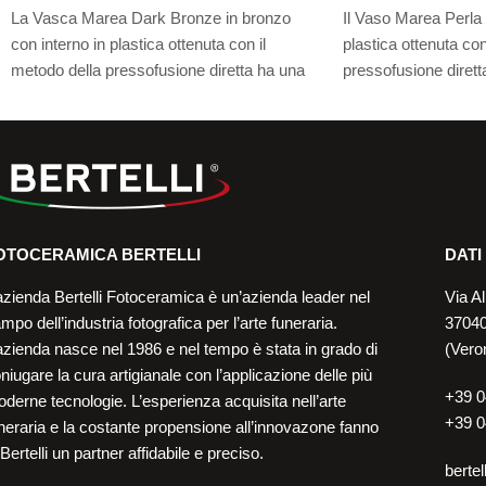
La Vasca Marea Dark Bronze in bronzo
Il Vaso Marea Perla 
con interno in plastica ottenuta con il
plastica ottenuta con
metodo della pressofusione diretta ha una
pressofusione diretta
finitura resistente alle screpolature, ai graffi,
resistente alle screpo
alle scheggiature e allo scoloramento, con
scheggiature e allo
una buona durata negli anni.
buona durata negli a
Consulta i formati disponibili.
Consulta i formati dis
OTOCERAMICA BERTELLI
DATI
azienda Bertelli Fotoceramica è un’azienda leader nel
Via Al
mpo dell’industria fotografica per l’arte funeraria.
37040
azienda nasce nel 1986 e nel tempo è stata in grado di
(Vero
niugare la cura artigianale con l’applicazione delle più
+39 0
derne tecnologie. L’esperienza acquisita nell’arte
+39 0
neraria e la costante propensione all’innovazone fanno
 Bertelli un partner affidabile e preciso.
bertel