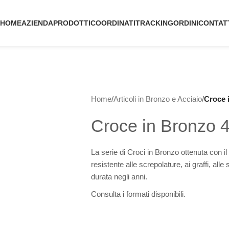
HOME
AZIENDA
PRODOTTI
COORDINATI
TRACKING
ORDINI
CONTAT
Home
/
Articoli in Bronzo e Acciaio
/
Croce 
Croce in Bronzo 
La serie di Croci in Bronzo ottenuta con il
resistente alle screpolature, ai graffi, al
durata negli anni.
Consulta i formati disponibili.