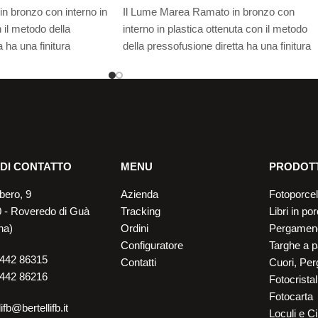
in bronzo con interno in
Il Lume Marea Ramato in bronzo con
 il metodo della
interno in plastica ottenuta con il metodo
 ha una finitura
della pressofusione diretta ha una finitura
lature, ai graffi, alle
resistente alle screpolature, ai graffi, alle
 scoloramento, con una
scheggiature e allo scoloramento, con una
nni.
buona durata negli anni.
ponibili.
Consulta i formati disponibili.
 DI CONTATTO
MENU
PRODOTT
bero, 9
Azienda
Fotoporcel
 - Roveredo di Guà
Tracking
Libri in po
na)
Ordini
Pergamene
Configuratore
Targhe a p
442 86315
Contatti
Cuori, Per
442 86216
Fotocristall
Fotocarta
lifb@bertellifb.it
Loculi e Ci