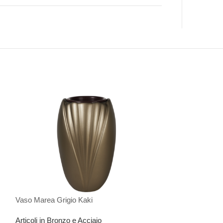
Vaso Marea Grigio Kaki
Lume Marea Grig
Articoli in Bronzo e Acciaio
Articoli in Bronzo