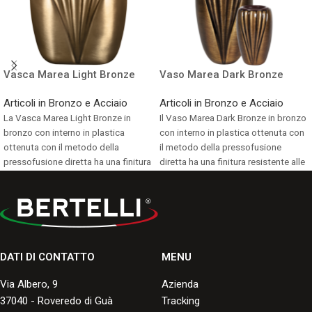
Vasca Marea Light Bronze
Vaso Marea Dark Bronze
Articoli in Bronzo e Acciaio
Articoli in Bronzo e Acciaio
La Vasca Marea Light Bronze in
Il Vaso Marea Dark Bronze in bronzo
bronzo con interno in plastica
con interno in plastica ottenuta con
ottenuta con il metodo della
il metodo della pressofusione
pressofusione diretta ha una finitura
diretta ha una finitura resistente alle
resistente alle screpolature, ai graffi,
screpolature, ai graffi, alle
alle scheggiature e allo
scheggiature e allo scoloramento,
scoloramento, con una buona
con una buona durata negli anni.
durata negli anni.
Consulta i formati disponibili.
Consulta i formati disponibili.
DATI DI CONTATTO
MENU
Via Albero, 9
Azienda
37040 - Roveredo di Guà
Tracking