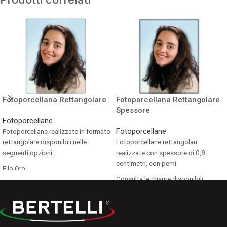
Fotoporcellana Rettangolare
Fotoporcellana Rettangolare
Spessore
Fotoporcellane
Fotoporcellane
Fotoporcellane realizzate in formato
rettangolare disponibili nelle
Fotoporcellane rettangolari
seguenti opzioni:
realizzate con spessore di 0,8
centimetri, con perni.
Filo Oro
Bordo Oro
Consulta le misure disponibili.
Bianconero
Seppia
Bordo Standard
Senza Bordo