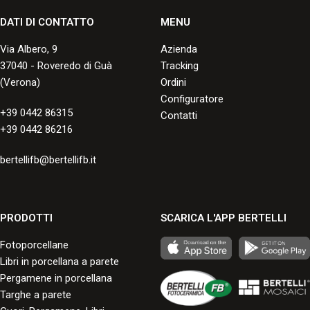
Consulta le misure disponibili nei
formati standard e grandi formati.
DATI DI CONTATTO
MENU
Via Albero, 9
Azienda
37040 - Roveredo di Guà
Tracking
(Verona)
Ordini
Configuratore
+39 0442 86315
Contatti
+39 0442 86216
bertellifb@bertellifb.it
PRODOTTI
SCARICA L'APP BERTELLI
Fotoporcellane
Libri in porcellana a parete
Pergamene in porcellana
Targhe a parete