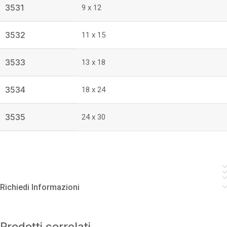
3531
9 x 12
3532
11 x 15
3533
13 x 18
3534
18 x 24
3535
24 x 30
Richiedi Informazioni
Prodotti correlati