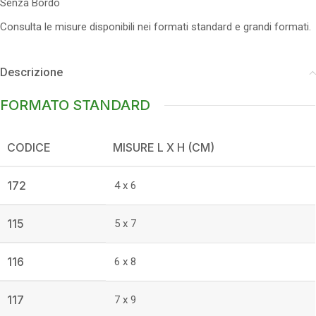
Senza Bordo
Consulta le misure disponibili nei formati standard e grandi formati.
Descrizione
FORMATO STANDARD
CODICE
MISURE L X H (CM)
172
4 x 6
115
5 x 7
116
6 x 8
117
7 x 9