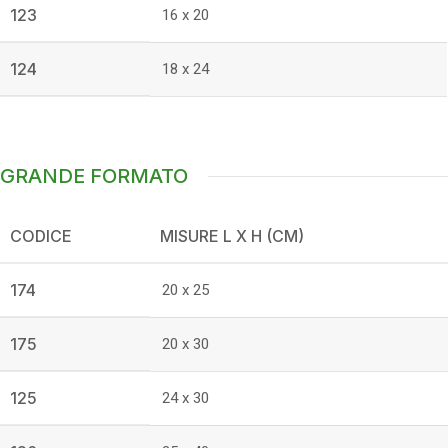
123
16 x 20
124
18 x 24
GRANDE FORMATO
CODICE
MISURE L X H (CM)
174
20 x 25
175
20 x 30
125
24 x 30