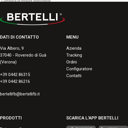
Consulta le misure disponibili.
applicare a filo marmo senza
l'utilizzo di incasso o cornice.
L'articolo non è disponibile fuori
misura.
Consulta le misure disponibili.
DATI DI CONTATTO
MENU
Via Albero, 9
Azienda
37040 - Roveredo di Guà
Tracking
(Verona)
Ordini
Configuratore
+39 0442 86315
Contatti
+39 0442 86216
bertellifb@bertellifb.it
PRODOTTI
SCARICA L'APP BERTELLI