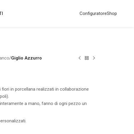
TI
Configuratore
Shop
ianco
/
Giglio Azzurro
fiori in porcellana realizzati in collaborazione
oli).
 interamente a mano, fanno di ogni pezzo un
personalizzati.