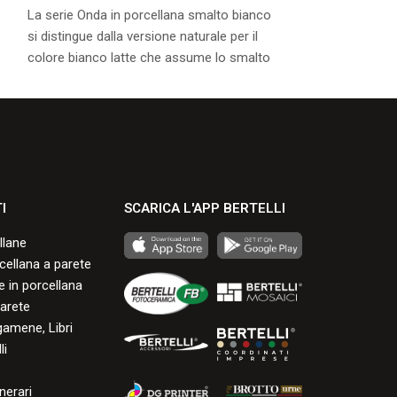
o
La serie Onda in porcellana smalto bianco
La serie Olanda 
si distingue dalla versione naturale per il
bianco si disting
colore bianco latte che assume lo smalto
per il colore bia
durante la cottura.
smalto durante la
Consulta i formati disponibili.
Consulta i formati
I
SCARICA L'APP BERTELLI
llane
rcellana a parete
 in porcellana
arete
gamene, Libri
li
nerari