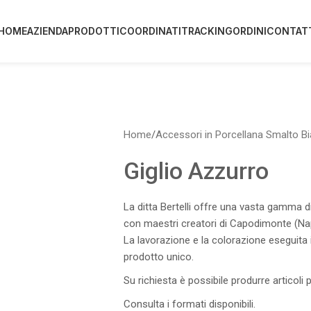
HOME
AZIENDA
PRODOTTI
COORDINATI
TRACKING
ORDINI
CONTAT
Home
/
Accessori in Porcellana Smalto B
Giglio Azzurro
La ditta Bertelli offre una vasta gamma di 
con maestri creatori di Capodimonte (Nap
La lavorazione e la colorazione eseguita
prodotto unico.
Su richiesta è possibile produrre articoli 
Consulta i formati disponibili.