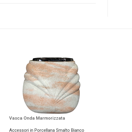
Vasca Onda Marmorizzata
Vaso Olanda
Accessori in Porcellana Smalto Bianco
Accessori in Por