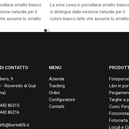
rcellana smalto bianco
La serie Linea in porcellana smalto bianc
rsione naturale per il
si distingue dalla versione naturale per il
 che assume lo smalto
colore bianco latte che assume lo smalto
durante la cottura.
sponibili.
Consulta i formati disponibili.
 DI CONTATTO
MENU
PRODOTT
lbero, 9
Azienda
Fotoporce
 - Roveredo di Guà
Tracking
Libri in po
na)
Ordini
Pergamene
Configuratore
Targhe a p
442 86315
Contatti
Cuori, Per
442 86216
Fotocristal
Fotocarta
lifb@bertellifb.it
Loculi e Ci