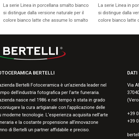
La serie Linea in porcellana smalto bianco
La serie Linea in po
si distingue dalla versione naturale per il
si distingue dalla ve
colore bianco latte che assume lo smalto
colore bianco latte
durante la cottura.
durante la cottura.
Consulta i formati disponibili.
Consulta i formati di
OTOCERAMICA BERTELLI
DATI
azienda Bertelli Fotoceramica è un’azienda leader nel
Via A
mpo dell’industria fotografica per l’arte funeraria.
37040
azienda nasce nel 1986 e nel tempo è stata in grado
(Vero
 coniugare la cura artigianale con l’applicazione delle
+39 0
ù moderne tecnologie. L’esperienza acquisita nell’arte
+39 0
neraria e la costante propensione all’innovazone
nno di Bertelli un partner affidabile e preciso.
bertel