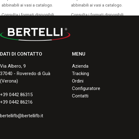
abbinabili ai vasi a catalogo.
abbinabili ai vasi a catalogo.
Consulta i formati disponibili.
Consulta i formati disponibili.
DATI DI CONTATTO
MENU
Via Albero, 9
Azienda
37040 - Roveredo di Guà
Tracking
(Verona)
Ordini
Configuratore
+39 0442 86315
Contatti
+39 0442 86216
bertellifb@bertellifb.it