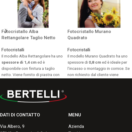
Fotocristallo Alba
Fotocristallo Murano
Rettangolare Taglio Netto
Quadrato
Fotocristalli
Fotocristalli
Il modello Alba Rettangolare ha uno
Il modello Murano Quadrato ha uno
spessore di 1,4 cm
ed è
spessore di
0,8 cm
ed è ideale per
disponibile con finitura a taglio
l’incasso o montaggio in cornice. Se
netto. Viene fornito di piastra con
non richiesto dal cliente viene
perni per fissaggio a parete
fornito senza supporto.
compresi nel prezzo.
Consulta i formati disponibili.
Consulta i formati disponibili.
DATI DI CONTATTO
MENU
Via Albero, 9
Azienda