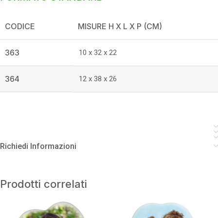
CODICE
MISURE H X L X P (CM)
363
10 x 32 x 22
364
12 x 38 x 26
Richiedi Informazioni
Prodotti correlati