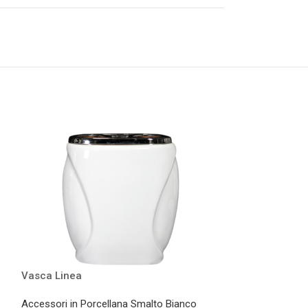
Vasca Linea
Lume Onda Mar
Accessori in Porcellana Smalto Bianco
Accessori in Por