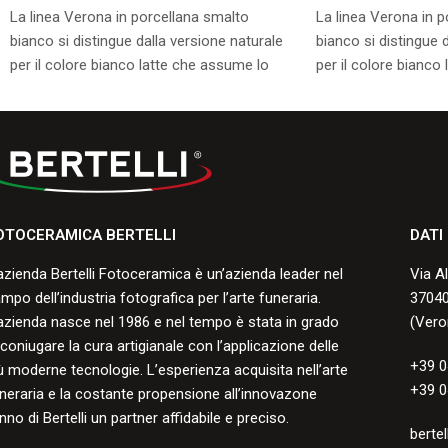
La linea Verona in porcellana smalto
La linea Verona in 
bianco si distingue dalla versione naturale
bianco si distingue 
per il colore bianco latte che assume lo
per il colore bianco
smalto durante la cottura.
smalto durante la co
Consulta i formati disponibili.
Consulta i formati di
OTOCERAMICA BERTELLI
DATI
azienda Bertelli Fotoceramica è un’azienda leader nel
Via A
mpo dell’industria fotografica per l’arte funeraria.
37040
azienda nasce nel 1986 e nel tempo è stata in grado
(Vero
 coniugare la cura artigianale con l’applicazione delle
+39 0
ù moderne tecnologie. L’esperienza acquisita nell’arte
+39 0
neraria e la costante propensione all’innovazone
nno di Bertelli un partner affidabile e preciso.
bertel