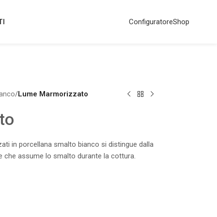
TI
Configuratore
Shop
ianco
/
Lume Marmorizzato
to
ati in porcellana smalto bianco si distingue dalla
tte che assume lo smalto durante la cottura.