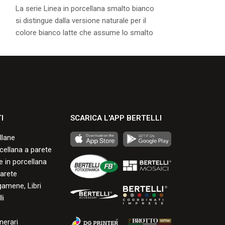
La serie Linea in porcellana smalto bianco
La serie Onda in
si distingue dalla versione naturale per il
si distingue dalla
colore bianco latte che assume lo smalto
colore bianco la
durante la cottura.
durante la cottur
Consulta i formati disponibili.
Consulta i formati
I
SCARICA L'APP BERTELLI
llane
rcellana a parete
 in porcellana
arete
gamene, Libri
li
nerari