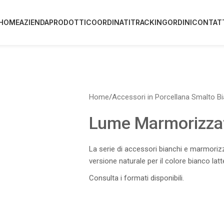
HOME
AZIENDA
PRODOTTI
COORDINATI
TRACKING
ORDINI
CONTAT
Home
/
Accessori in Porcellana Smalto B
Lume Marmorizza
La serie di accessori bianchi e marmorizz
versione naturale per il colore bianco la
Consulta i formati disponibili.