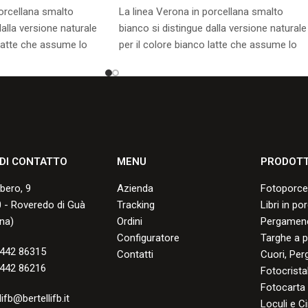
porcellana smalto
La linea Verona in porcellana smalto
dalla versione naturale
bianco si distingue dalla versione naturale
 latte che assume lo
per il colore bianco latte che assume lo
ttura.
smalto durante la cottura.
sponibili.
Consulta i formati disponibili.
 DI CONTATTO
MENU
PRODOTT
lbero, 9
Azienda
Fotoporce
 - Roveredo di Guà
Tracking
Libri in po
na)
Ordini
Pergamene
Configuratore
Targhe a p
442 86315
Contatti
Cuori, Per
442 86216
Fotocristal
Fotocarta
lifb@bertellifb.it
Loculi e Ci