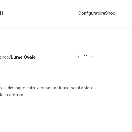
TI
Configuratore
Shop
ianco
/
Lume Ovale
 si distingue dalla versione naturale per il colore
e la cottura.