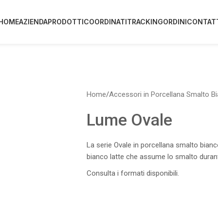
HOME
AZIENDA
PRODOTTI
COORDINATI
TRACKING
ORDINI
CONTAT
Home
/
Accessori in Porcellana Smalto B
Lume Ovale
La serie Ovale in porcellana smalto bianco
bianco latte che assume lo smalto durant
Consulta i formati disponibili.