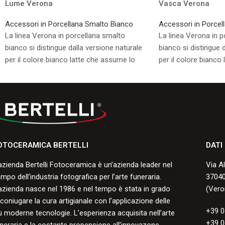
Lume Verona
Vasca Verona
Accessori in Porcellana Smalto Bianco
Accessori in Porcel
La linea Verona in porcellana smalto
La linea Verona in 
bianco si distingue dalla versione naturale
bianco si distingue 
per il colore bianco latte che assume lo
per il colore bianco
smalto durante la cottura.
smalto durante la co
Consulta i formati disponibili.
Consulta i formati di
OTOCERAMICA BERTELLI
DATI
azienda Bertelli Fotoceramica è un’azienda leader nel
Via A
mpo dell’industria fotografica per l’arte funeraria.
37040
azienda nasce nel 1986 e nel tempo è stata in grado
(Vero
 coniugare la cura artigianale con l’applicazione delle
+39 0
ù moderne tecnologie. L’esperienza acquisita nell’arte
+39 0
neraria e la costante propensione all’innovazone