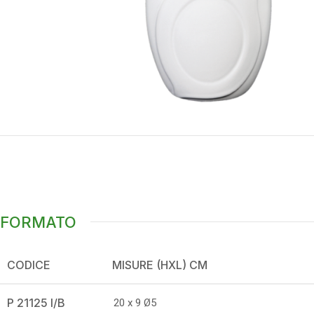
FORMATO
CODICE
MISURE (HXL) CM
P 21125 I/B
20 x 9 Ø5