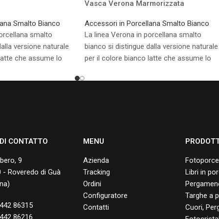
Vasca Verona Marmorizzata
lana Smalto Bianco
Accessori in Porcellana Smalto Bianco
porcellana smalto
La linea Verona in porcellana smalto
dalla versione naturale
bianco si distingue dalla versione naturale
 latte che assume lo
per il colore bianco latte che assume lo
ttura.
smalto durante la cottura.
sponibili.
Consulta i formati disponibili.
 DI CONTATTO
MENU
PRODOTT
lbero, 9
Azienda
Fotoporce
 - Roveredo di Guà
Tracking
Libri in po
na)
Ordini
Pergamene
Configuratore
Targhe a p
442 86315
Contatti
Cuori, Per
442 86216
Fotocristal