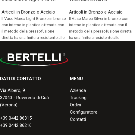
Articoli in Bronzo e Acciaio
Articoli in Bronzo e Acciaio
Il Vaso Marea Light Bronze in bronzo
Il Vaso Marea Silver in bronzo con
con interno in plastica ottenuta con
interno in plastica ottenuta con il
il metodo della pressofusione
metodo della pressofusione diretta
diretta ha una finitura resistente alle
ha una finitura resistente alle
screpolature, ai graffi, alle
screpolature, ai graffi, alle
scheggiature e allo scoloramento,
scheggiature e allo scoloramento,
con una buona durata negli anni.
con una buona durata negli anni.
Consulta i formati disponibili.
Consulta i formati disponibili.
DATI DI CONTATTO
MENU
Via Albero, 9
Azienda
37040 - Roveredo di Guà
Tracking
(Verona)
Ordini
Configuratore
+39 0442 86315
Contatti
+39 0442 86216