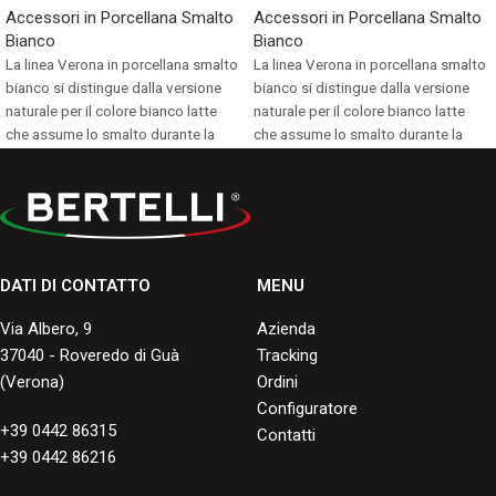
Accessori in Porcellana Smalto
Accessori in Porcellana Smalto
Bianco
Bianco
La linea Verona in porcellana smalto
La linea Verona in porcellana smalto
bianco si distingue dalla versione
bianco si distingue dalla versione
naturale per il colore bianco latte
naturale per il colore bianco latte
che assume lo smalto durante la
che assume lo smalto durante la
cottura.
cottura.
Consulta i formati disponibili.
Consulta i formati disponibili.
DATI DI CONTATTO
MENU
Via Albero, 9
Azienda
37040 - Roveredo di Guà
Tracking
(Verona)
Ordini
Configuratore
+39 0442 86315
Contatti
+39 0442 86216