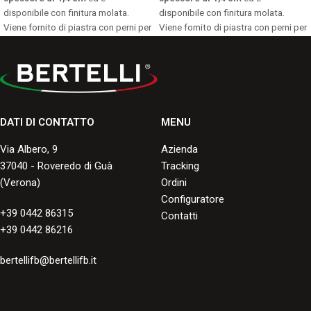
disponibile con finitura molata.
disponibile con finitura molata.
Viene fornito di piastra con perni per
Viene fornito di piastra con perni per
fissaggio a parete compresi nel
fissaggio a parete compresi nel
prezzo.
prezzo.
Consulta i formati disponibili.
Consulta i formati disponibili.
DATI DI CONTATTO
MENU
Via Albero, 9
Azienda
37040 - Roveredo di Guà
Tracking
(Verona)
Ordini
Configuratore
+39 0442 86315
Contatti
+39 0442 86216
bertellifb@bertellifb.it