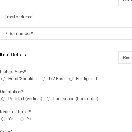
Item Details
Picture View*
Head/Shoulder
1/2 Bust
Full figured
Orientation*
Portrtait (vertical)
Landscape (horizontal)
Required Proof*
Yes
No
Color*