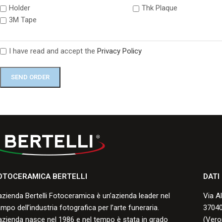
Holder
Thk Plaque
3M Tape
I have read and accept the
Privacy Policy
OTOCERAMICA BERTELLI
DATI
azienda Bertelli Fotoceramica è un’azienda leader nel
Via A
mpo dell’industria fotografica per l’arte funeraria.
37040
azienda nasce nel 1986 e nel tempo è stata in grado
(Vero