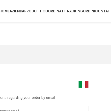
HOME
AZIENDA
PRODOTTI
COORDINATI
TRACKING
ORDINI
CONTAT
ons regarding your order by email.