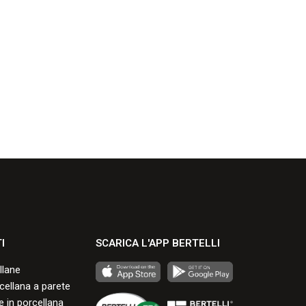
I
SCARICA L'APP BERTELLI
llane
rcellana a parete
 in porcellana