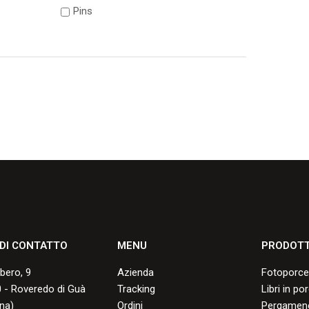
Pins
 DI CONTATTO
MENU
PRODOTT
lbero, 9
Azienda
Fotoporce
 - Roveredo di Guà
Tracking
Libri in po
na)
Ordini
Pergamene