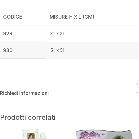
CODICE
MISURE H X L (CM)
929
31 x 21
930
51 x 51
Richiedi Informazioni
Prodotti correlati