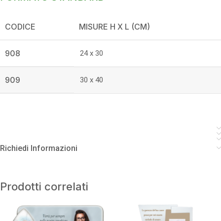
CODICE
MISURE H X L (CM)
908
24 x 30
909
30 x 40
Richiedi Informazioni
Prodotti correlati