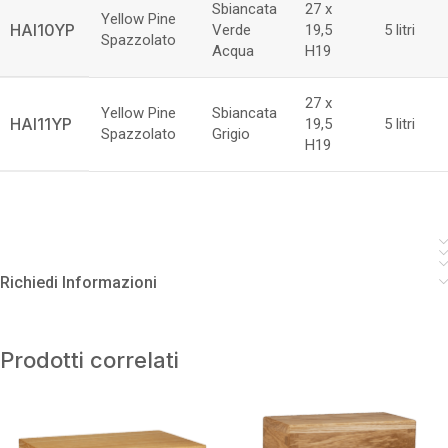
Sbiancata
27 x
Yellow Pine
HAI10YP
Verde
19,5
5 litri
Spazzolato
Acqua
H19
27 x
Yellow Pine
Sbiancata
HAI11YP
19,5
5 litri
Spazzolato
Grigio
H19
Richiedi Informazioni
Prodotti correlati