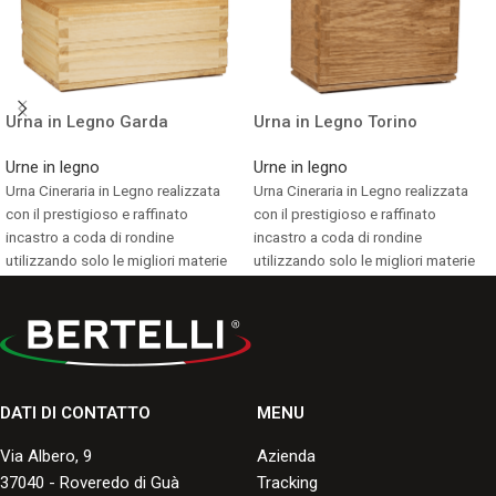
Urna in Legno Garda
Urna in Legno Torino
Urne in legno
Urne in legno
Urna Cineraria in Legno realizzata
Urna Cineraria in Legno realizzata
con il prestigioso e raffinato
con il prestigioso e raffinato
incastro a coda di rondine
incastro a coda di rondine
utilizzando solo le migliori materie
utilizzando solo le migliori materie
prime al fine di garantire un'elevata
prime al fine di garantire un'elevata
qualità formale e una resistenza nel
qualità formale e una resistenza nel
tempo.
tempo.
Consulta i formati disponibili.
Consulta i formati disponibili.
DATI DI CONTATTO
MENU
Via Albero, 9
Azienda
37040 - Roveredo di Guà
Tracking