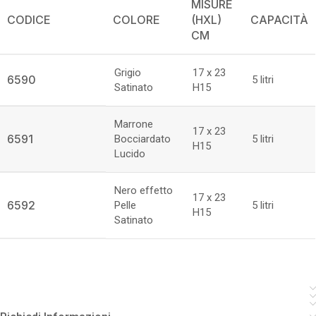
MISURE
CODICE
COLORE
(HXL)
CAPACITÀ
CM
Grigio
17 x 23
6590
5 litri
Satinato
H15
Marrone
17 x 23
6591
Bocciardato
5 litri
H15
Lucido
Nero effetto
17 x 23
6592
Pelle
5 litri
H15
Satinato