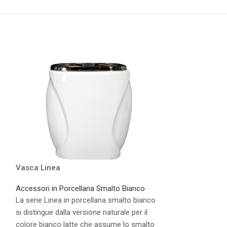
Vasca Linea
Lume Linea Ma
Accessori in Porcellana Smalto Bianco
Accessori in Por
o
La serie Linea in porcellana smalto bianco
La serie Linea in
si distingue dalla versione naturale per il
si distingue dalla
colore bianco latte che assume lo smalto
colore bianco la