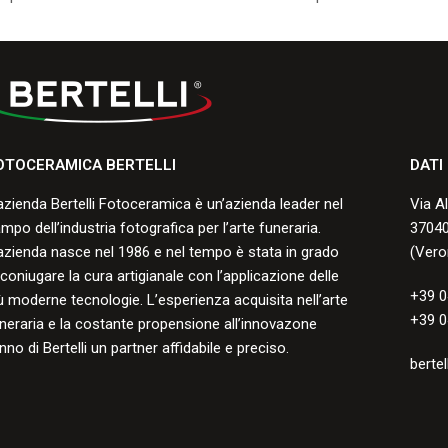
smalto durante la cottura.
smalto durante la co
Consulta i formati disponibili.
Consulta i formati di
OTOCERAMICA BERTELLI
DATI
azienda Bertelli Fotoceramica è un’azienda leader nel
Via A
mpo dell’industria fotografica per l’arte funeraria.
37040
azienda nasce nel 1986 e nel tempo è stata in grado
(Vero
 coniugare la cura artigianale con l’applicazione delle
+39 0
ù moderne tecnologie. L’esperienza acquisita nell’arte
+39 0
neraria e la costante propensione all’innovazone
nno di Bertelli un partner affidabile e preciso.
bertel