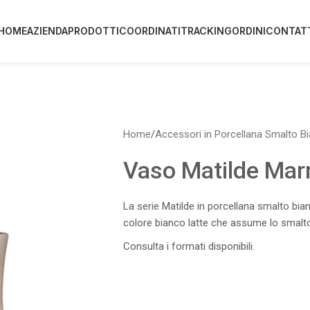
HOME
AZIENDA
PRODOTTI
COORDINATI
TRACKING
ORDINI
CONTAT
Home
/
Accessori in Porcellana Smalto B
Vaso Matilde Mar
La serie Matilde in porcellana smalto bianc
colore bianco latte che assume lo smalto
Consulta i formati disponibili.