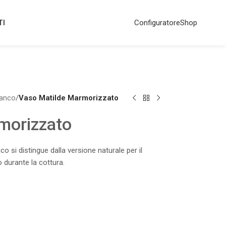
TI
Configuratore
Shop
ianco
/
Vaso Matilde Marmorizzato
morizzato
o si distingue dalla versione naturale per il
 durante la cottura.