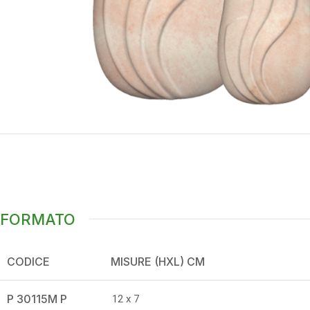
FORMATO
CODICE
MISURE (HXL) CM
P 30115M P
12 x 7