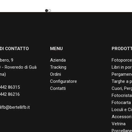
ttura.
durante la cottura.
sponibili.
Consulta i formati disponibili.
 DI CONTATTO
MENU
PRODOTT
lbero, 9
Azienda
Fotoporce
 - Roveredo di Guà
Tracking
Libri in po
na)
Ordini
Pergamene
Configuratore
Targhe a p
442 86315
Contatti
Cuori, Per
442 86216
Fotocristal
Fotocarta
lifb@bertellifb.it
Loculi e Ci
Accessori 
Vetrina
Porcellan