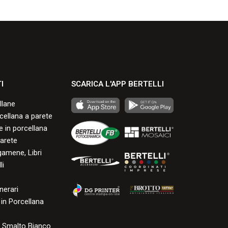
durante la cottura.
durante la cottur
Consulta i formati disponibili.
Consulta i formati
I
SCARICA L'APP BERTELLI
llane
rcellana a parete
 in porcellana
arete
gamene, Libri
li
nerari
in Porcellana
e Smalto Bianco