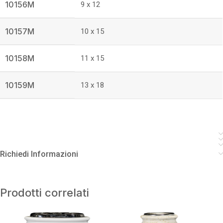
10156M
9 x 12
10157M
10 x 15
10158M
11 x 15
10159M
13 x 18
Richiedi Informazioni
Prodotti correlati