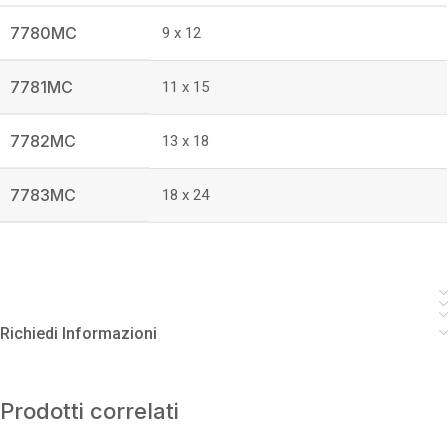
7780MC
9 x 12
7781MC
11 x 15
7782MC
13 x 18
7783MC
18 x 24
Richiedi Informazioni
Prodotti correlati