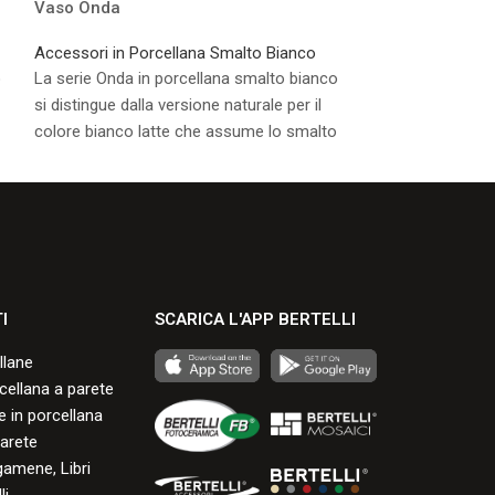
Vaso Onda
Lume Onda Mar
Accessori in Porcellana Smalto Bianco
Accessori in Por
o
La serie Onda in porcellana smalto bianco
La serie Onda in
si distingue dalla versione naturale per il
si distingue dalla
colore bianco latte che assume lo smalto
colore bianco la
durante la cottura.
durante la cottur
Consulta i formati disponibili.
Consulta i formati
I
SCARICA L'APP BERTELLI
llane
rcellana a parete
 in porcellana
arete
gamene, Libri
li