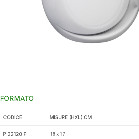
FORMATO
CODICE
MISURE (HXL) CM
P 22120 P
18 x 17