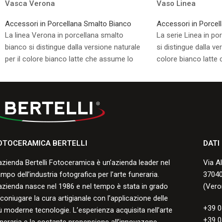
Vasca Verona
Vaso Linea
Accessori in Porcellana Smalto Bianco
Accessori in Porcel
La linea Verona in porcellana smalto
La serie Linea in po
bianco si distingue dalla versione naturale
si distingue dalla ve
per il colore bianco latte che assume lo
colore bianco latte
smalto durante la cottura.
durante la cottura.
Consulta i formati disponibili.
Consulta i formati di
OTOCERAMICA BERTELLI
DATI
azienda Bertelli Fotoceramica è un’azienda leader nel
Via A
mpo dell’industria fotografica per l’arte funeraria.
37040
azienda nasce nel 1986 e nel tempo è stata in grado
(Vero
 coniugare la cura artigianale con l’applicazione delle
+39 0
ù moderne tecnologie. L’esperienza acquisita nell’arte
+39 0
neraria e la costante propensione all’innovazone