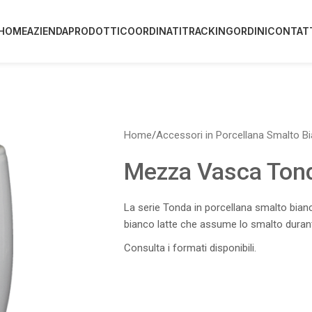
HOME
AZIENDA
PRODOTTI
COORDINATI
TRACKING
ORDINI
CONTAT
Home
/
Accessori in Porcellana Smalto B
Mezza Vasca Ton
La serie Tonda in porcellana smalto bianco
bianco latte che assume lo smalto durant
Consulta i formati disponibili.