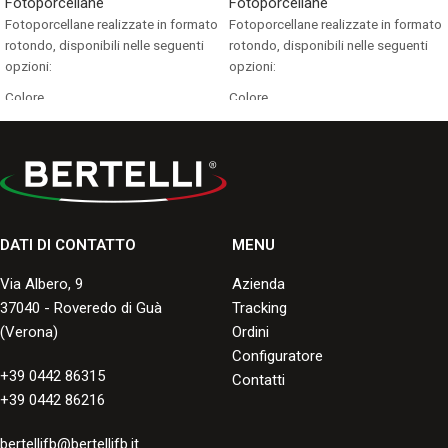
Fotoporcellane
Fotoporcellane
Fotoporcellane realizzate in formato
Fotoporcellane realizzate in formato
rotondo, disponibili nelle seguenti
rotondo, disponibili nelle seguenti
opzioni:
opzioni:
Colore
Colore
Bianco/Nero
Bianco/Nero
Consulta le misure disponibili nei
Consulta le misure disponibili nei
formati standard e grandi formati.
formati standard e grandi formati.
DATI DI CONTATTO
MENU
Via Albero, 9
Azienda
37040 - Roveredo di Guà
Tracking
(Verona)
Ordini
Configuratore
+39 0442 86315
Contatti
+39 0442 86216
bertellifb@bertellifb.it