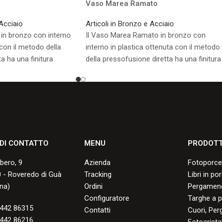
Vaso Marea Ramato
 Acciaio
Articoli in Bronzo e Acciaio
 in bronzo con interno
Il Vaso Marea Ramato in bronzo con
 con il metodo della
interno in plastica ottenuta con il metodo
a ha una finitura
della pressofusione diretta ha una finitura
lature, ai graffi, alle
resistente alle screpolature, ai graffi, alle
 scoloramento, con una
scheggiature e allo scoloramento, con un
nni.
buona durata negli anni.
sponibili.
Consulta i formati disponibili.
 DI CONTATTO
MENU
PRODOTT
lbero, 9
Azienda
Fotoporce
 - Roveredo di Guà
Tracking
Libri in po
na)
Ordini
Pergamene
Configuratore
Targhe a p
442 86315
Contatti
Cuori, Per
442 86216
Fotocristal