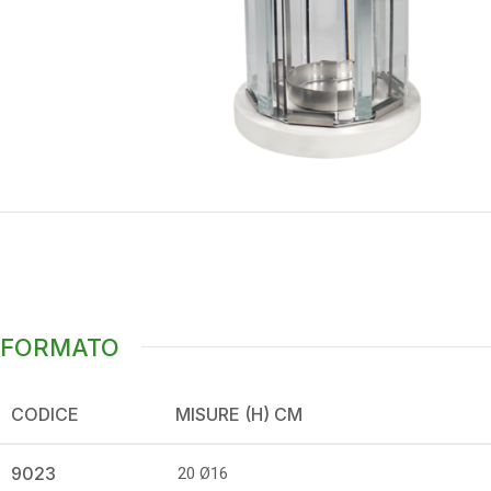
FORMATO
CODICE
MISURE (H) CM
9023
20 Ø16