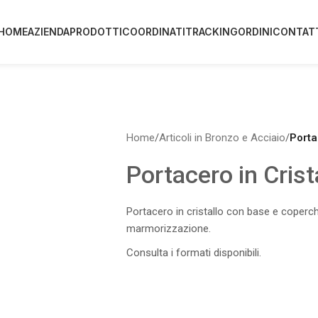
HOME
AZIENDA
PRODOTTI
COORDINATI
TRACKING
ORDINI
CONTAT
Home
/
Articoli in Bronzo e Acciaio
/
Porta
Portacero in Crist
Portacero in cristallo con base e coperch
marmorizzazione.
Consulta i formati disponibili.