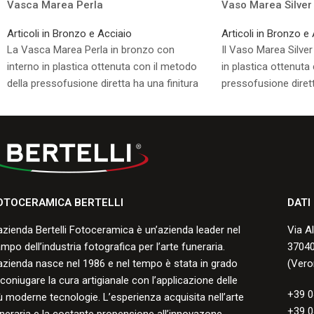
Vasca Marea Perla
Vaso Marea Silver
Articoli in Bronzo e Acciaio
Articoli in Bronzo e
La Vasca Marea Perla in bronzo con
Il Vaso Marea Silver
interno in plastica ottenuta con il metodo
in plastica ottenuta
della pressofusione diretta ha una finitura
pressofusione dirett
resistente alle screpolature, ai graffi, alle
resistente alle screpo
scheggiature e allo scoloramento, con una
scheggiature e allo
buona durata negli anni.
buona durata negli a
Consulta i formati disponibili.
Consulta i formati di
OTOCERAMICA BERTELLI
DATI
azienda Bertelli Fotoceramica è un’azienda leader nel
Via A
mpo dell’industria fotografica per l’arte funeraria.
37040
azienda nasce nel 1986 e nel tempo è stata in grado
(Vero
 coniugare la cura artigianale con l’applicazione delle
+39 0
ù moderne tecnologie. L’esperienza acquisita nell’arte
+39 0
neraria e la costante propensione all’innovazone