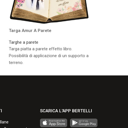
Targa Amur A Parete
Targa Piave A 
Targhe a parete
Targhe a parete
Targa piatta a parete effetto libro.
Targa in porcella
Possibilità di applicazione di un supporto a
personalizzabile 
terreno.
marmorizzazioni. 
applicazione di u
Consulta i formati disponibili.
Consulta i formati
I
SCARICA L'APP BERTELLI
llane