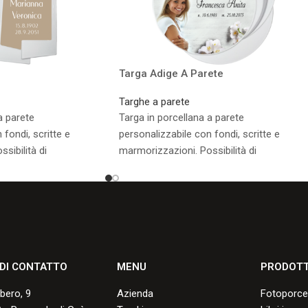
Targa Adige A Parete
Targhe a parete
a parete
Targa in porcellana a parete
 fondi, scritte e
personalizzabile con fondi, scritte e
sibilità di
marmorizzazioni. Possibilità di
upporto a terreno.
applicazione di un supporto a terreno.
sponibili.
Consulta i formati disponibili.
 DI CONTATTO
MENU
PRODOTT
lbero, 9
Azienda
Fotoporce