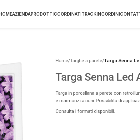
HOME
AZIENDA
PRODOTTI
COORDINATI
TRACKING
ORDINI
CONTAT
Home
/
Targhe a parete
/
Targa Senna Le
Targa Senna Led 
Targa in porcellana a parete con retroill
e marmorizzazioni. Possibilità di applica
Consulta i formati disponibili.