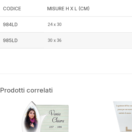
CODICE
MISURE H X L (CM)
984LD
24 x 30
985LD
30 x 36
Prodotti correlati