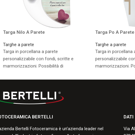
Targa Nilo A Parete
Targa Po A Parete
Targhe a parete
Targhe a parete
Targa in porcellana a parete
Targa in porcellana 
personalizzabile con fondi, scritte e
personalizzabile con
marmorizzazioni. Possibilità di
marmorizzazioni. Pos
applicazione di un supporto a terreno.
applicazione di un s
Consulta i formati disponibili.
Consulta i formati di
OTOCERAMICA BERTELLI
DATI
azienda Bertelli Fotoceramica è un’azienda leader nel
Via A