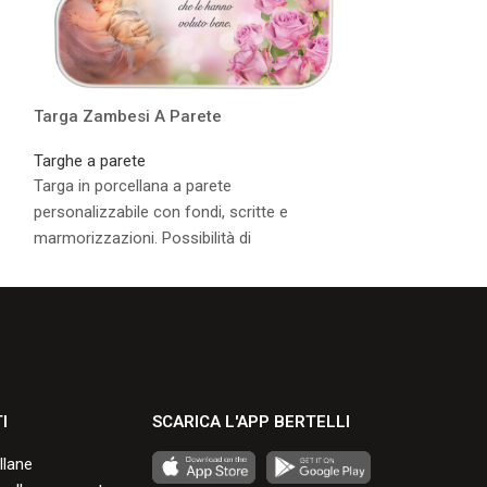
Targa Zambesi A Parete
Targa Vento A 
Targhe a parete
Targhe a parete
Targa in porcellana a parete
Targa in porcella
personalizzabile con fondi, scritte e
personalizzabile 
marmorizzazioni. Possibilità di
marmorizzazioni. 
applicazione di un supporto a terreno.
applicazione di u
Consulta i formati disponibili.
Consulta i formati
I
SCARICA L'APP BERTELLI
llane