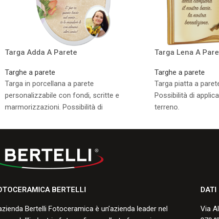
Targa Adda A Parete
Targa Lena A Pare
Targhe a parete
Targhe a parete
Targa in porcellana a parete
Targa piatta a parete
personalizzabile con fondi, scritte e
Possibilità di appli
marmorizzazioni. Possibilità di
terreno.
applicazione di un supporto a terreno.
Consulta i formati di
Consulta i formati disponibili.
OTOCERAMICA BERTELLI
DATI
azienda Bertelli Fotoceramica è un’azienda leader nel
Via A