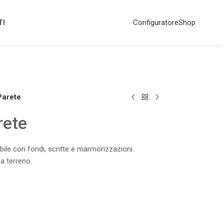
TI
Configuratore
Shop
Parete
rete
bile con fondi, scritte e marmorizzazioni.
 a terreno.