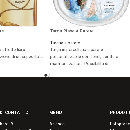
te
Targa Piave A Parete
Targhe a parete
 effetto libro.
Targa in porcellana a parete
cazione di un supporto a
personalizzabile con fondi, scritte e
marmorizzazioni. Possibilità di
applicazione di un supporto a terreno.
sponibili.
Consulta i formati disponibili.
 DI CONTATTO
MENU
PRODOTT
lbero, 9
Azienda
Fotoporce