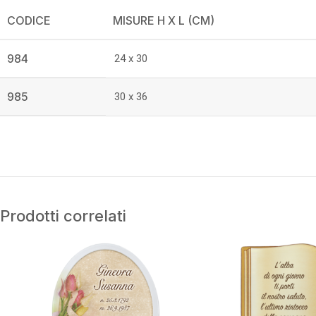
CODICE
MISURE H X L (CM)
984
24 x 30
985
30 x 36
Prodotti correlati