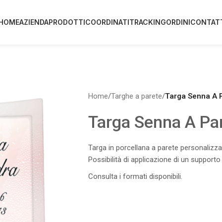
HOME
AZIENDA
PRODOTTI
COORDINATI
TRACKING
ORDINI
CONTAT
Home
/
Targhe a parete
/
Targa Senna A 
Targa Senna A Pa
Targa in porcellana a parete personalizza
Possibilità di applicazione di un supporto
Consulta i formati disponibili.