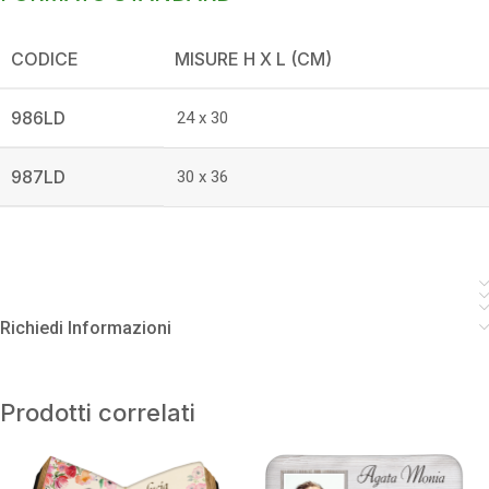
CODICE
MISURE H X L (CM)
986LD
24 x 30
987LD
30 x 36
Richiedi Informazioni
Prodotti correlati