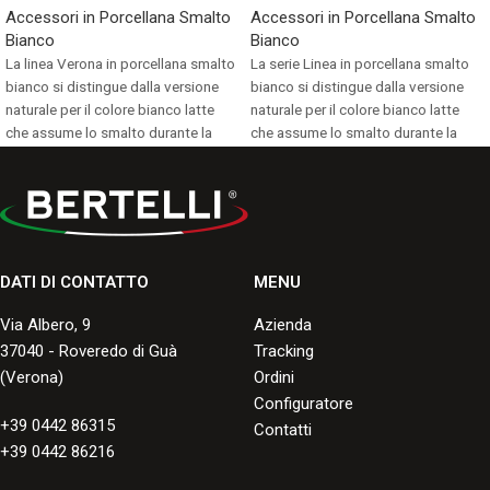
Accessori in Porcellana Smalto
Accessori in Porcellana Smalto
Bianco
Bianco
La linea Verona in porcellana smalto
La serie Linea in porcellana smalto
bianco si distingue dalla versione
bianco si distingue dalla versione
naturale per il colore bianco latte
naturale per il colore bianco latte
che assume lo smalto durante la
che assume lo smalto durante la
cottura.
cottura.
Consulta i formati disponibili.
Consulta i formati disponibili.
DATI DI CONTATTO
MENU
Via Albero, 9
Azienda
37040 - Roveredo di Guà
Tracking
(Verona)
Ordini
Configuratore
+39 0442 86315
Contatti
+39 0442 86216