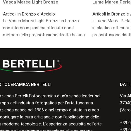
Vasca Marea Light Bronze
Lume Marea Perla
Articoli in Bronzo e Acciaio
Articoli in Bronzo e
La Vasca Marea Light Bronze in bronzo
Il Lume Marea Perla
con interno in plastica ottenuta con il
in plastica ottenuta
metodo della pressofusione diretta ha una
pressofusione dirett
finitura resistente alle screpolature, ai
resistente alle screpo
graffi, alle scheggiature e allo
scheggiature e allo
scoloramento, con una buona durata negli
buona durata negli a
anni.
Consulta i formati di
Consulta i formati disponibili.
OTOCERAMICA BERTELLI
DATI
azienda Bertelli Fotoceramica è un’azienda leader nel
Via A
mpo dell’industria fotografica per l’arte funeraria.
37040
azienda nasce nel 1986 e nel tempo è stata in grado
(Vero
 coniugare la cura artigianale con l’applicazione delle
+39 0
ù moderne tecnologie. L’esperienza acquisita nell’arte
+39 0
neraria e la costante propensione all’innovazone