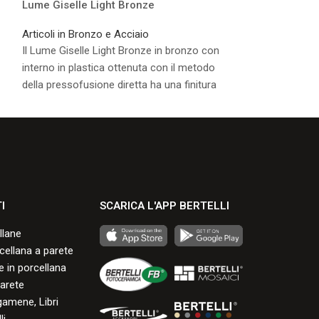
Lume Giselle Light Bronze
Vasca Giselle L
Articoli in Bronzo e Acciaio
Articoli in Bronz
Il Lume Giselle Light Bronze in bronzo con
La Vasca Giselle
interno in plastica ottenuta con il metodo
con interno in pl
della pressofusione diretta ha una finitura
metodo della pre
resistente alle screpolature, ai graffi, alle
finitura resistent
a
scheggiature e allo scoloramento, con una
graffi, alle scheg
buona durata negli anni.
scoloramento, co
anni.
Consulta i formati disponibili.
Consulta i formati
I
SCARICA L'APP BERTELLI
llane
rcellana a parete
 in porcellana
arete
gamene, Libri
li