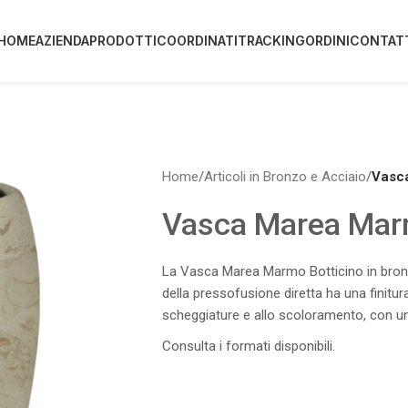
HOME
AZIENDA
PRODOTTI
COORDINATI
TRACKING
ORDINI
CONTAT
Home
/
Articoli in Bronzo e Acciaio
/
Vasc
Vasca Marea Marm
La Vasca Marea Marmo Botticino in bronz
della pressofusione diretta ha una finitura 
scheggiature e allo scoloramento, con un
Consulta i formati disponibili.