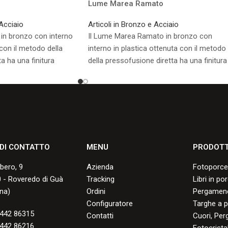
Lume Marea Ramato
 Acciaio
Articoli in Bronzo e Acciaio
 in bronzo con interno
Il Lume Marea Ramato in bronzo con
 con il metodo della
interno in plastica ottenuta con il metodo
a ha una finitura
della pressofusione diretta ha una finitura
lature, ai graffi, alle
resistente alle screpolature, ai graffi, alle
 scoloramento, con una
scheggiature e allo scoloramento, con un
nni.
buona durata negli anni.
sponibili.
Consulta i formati disponibili.
 DI CONTATTO
MENU
PRODOTT
lbero, 9
Azienda
Fotoporce
 - Roveredo di Guà
Tracking
Libri in po
na)
Ordini
Pergamene
Configuratore
Targhe a p
442 86315
Contatti
Cuori, Per
442 86216
Fotocristal