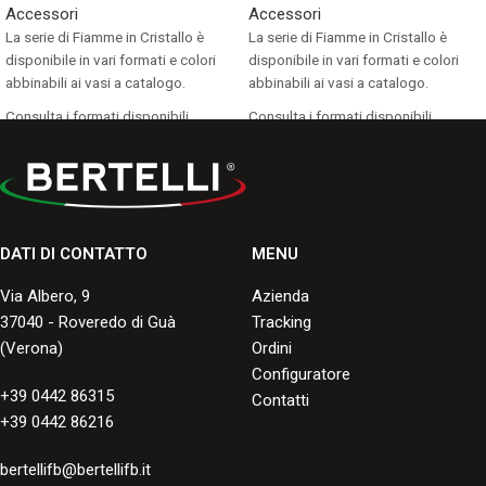
Accessori
Accessori
La serie di Fiamme in Cristallo è
La serie di Fiamme in Cristallo è
disponibile in vari formati e colori
disponibile in vari formati e colori
abbinabili ai vasi a catalogo.
abbinabili ai vasi a catalogo.
Consulta i formati disponibili.
Consulta i formati disponibili.
DATI DI CONTATTO
MENU
Via Albero, 9
Azienda
37040 - Roveredo di Guà
Tracking
(Verona)
Ordini
Configuratore
+39 0442 86315
Contatti
+39 0442 86216
bertellifb@bertellifb.it