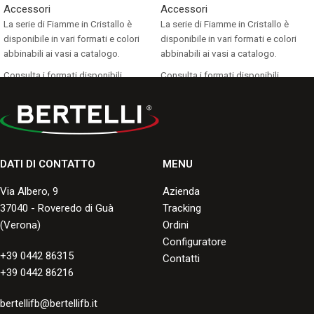
Accessori
Accessori
La serie di Fiamme in Cristallo è
La serie di Fiamme in Cristallo è
disponibile in vari formati e colori
disponibile in vari formati e colori
abbinabili ai vasi a catalogo.
abbinabili ai vasi a catalogo.
Consulta i formati disponibili.
Consulta i formati disponibili.
DATI DI CONTATTO
MENU
Via Albero, 9
Azienda
37040 - Roveredo di Guà
Tracking
(Verona)
Ordini
Configuratore
+39 0442 86315
Contatti
+39 0442 86216
bertellifb@bertellifb.it