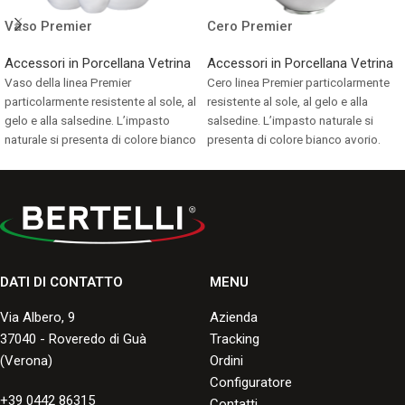
Vaso Premier
Cero Premier
Accessori in Porcellana Vetrina
Accessori in Porcellana Vetrina
Vaso della linea Premier
Cero linea Premier particolarmente
particolarmente resistente al sole, al
resistente al sole, al gelo e alla
gelo e alla salsedine. L’impasto
salsedine. L’impasto naturale si
naturale si presenta di colore bianco
presenta di colore bianco avorio.
avorio.
Consulta i formati disponibili.
Consulta i formati disponibili.
DATI DI CONTATTO
MENU
Via Albero, 9
Azienda
37040 - Roveredo di Guà
Tracking
(Verona)
Ordini
Configuratore
+39 0442 86315
Contatti