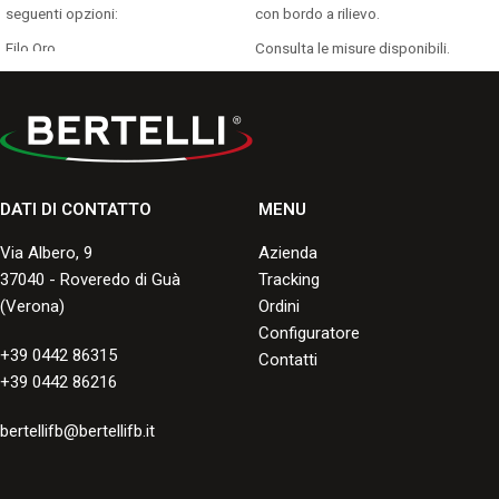
seguenti opzioni:
con bordo a rilievo.
Filo Oro
Consulta le misure disponibili.
Bordo Oro
Bianconero
Seppia
Bordo Standard
Senza Bordo
Consulta le misure disponibili nei
DATI DI CONTATTO
MENU
formati standard e grandi formati.
Via Albero, 9
Azienda
37040 - Roveredo di Guà
Tracking
(Verona)
Ordini
Configuratore
+39 0442 86315
Contatti
+39 0442 86216
bertellifb@bertellifb.it