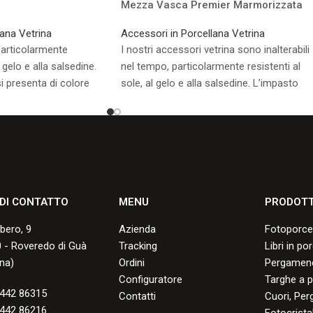
Mezza Vasca Premier Marmorizzata
lana Vetrina
Accessori in Porcellana Vetrina
particolarmente
I nostri accessori vetrina sono inalterabili
 gelo e alla salsedine.
nel tempo, particolarmente resistenti al
i presenta di colore
sole, al gelo e alla salsedine. L’impasto
naturale si presenta di colore bianco
avorio.
sponibili.
Consulta i formati disponibili.
 DI CONTATTO
MENU
PRODOTT
lbero, 9
Azienda
Fotoporce
 - Roveredo di Guà
Tracking
Libri in po
na)
Ordini
Pergamene
Configuratore
Targhe a p
442 86315
Contatti
Cuori, Per
442 86216
Fotocristal