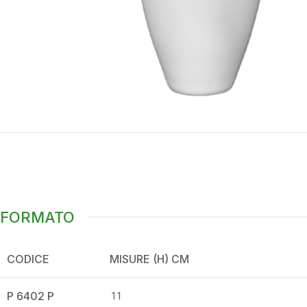
FORMATO
CODICE
MISURE (H) CM
P 6402 P
11