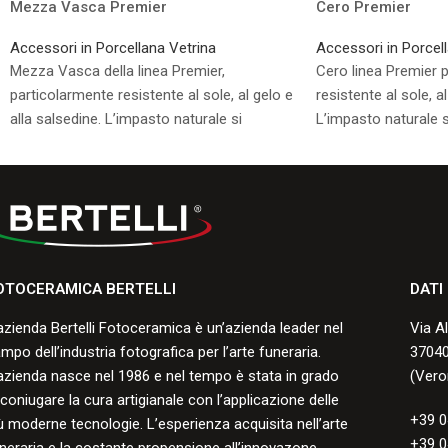
Mezza Vasca Premier
Cero Premier
Accessori in Porcellana Vetrina
Accessori in Porcel
Mezza Vasca della linea Premier,
Cero linea Premier 
particolarmente resistente al sole, al gelo e
resistente al sole, al
alla salsedine. L’impasto naturale si
L’impasto naturale s
presenta di colore bianco avorio.
bianco avorio.
Consulta i formati disponibili.
Consulta i formati di
OTOCERAMICA BERTELLI
DATI
azienda Bertelli Fotoceramica è un’azienda leader nel
Via A
mpo dell’industria fotografica per l’arte funeraria.
37040
azienda nasce nel 1986 e nel tempo è stata in grado
(Vero
 coniugare la cura artigianale con l’applicazione delle
+39 0
ù moderne tecnologie. L’esperienza acquisita nell’arte
+39 0
neraria e la costante propensione all’innovazone