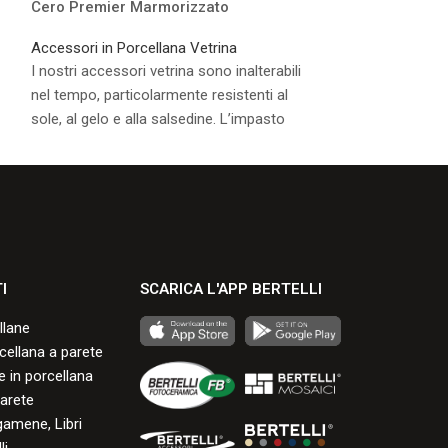
Cero Premier Marmorizzato
Vaso Incasso P
Accessori in Porcellana Vetrina
Accessori in Por
I nostri accessori vetrina sono inalterabili
I nostri accessori
nel tempo, particolarmente resistenti al
nel tempo, partic
sole, al gelo e alla salsedine. L’impasto
sole, al gelo e al
naturale si presenta di colore bianco
naturale si prese
avorio.
avorio.
Consulta i formati disponibili.
Consulta i formati
I
SCARICA L'APP BERTELLI
llane
rcellana a parete
 in porcellana
arete
gamene, Libri
li