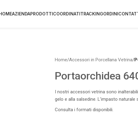
HOME
AZIENDA
PRODOTTI
COORDINATI
TRACKING
ORDINI
CONTAT
Home
/
Accessori in Porcellana Vetrina
/
P
Portaorchidea 64
I nostri accessori vetrina sono inalterabil
gelo e alla salsedine. L’impasto naturale 
Consulta i formati disponibili.